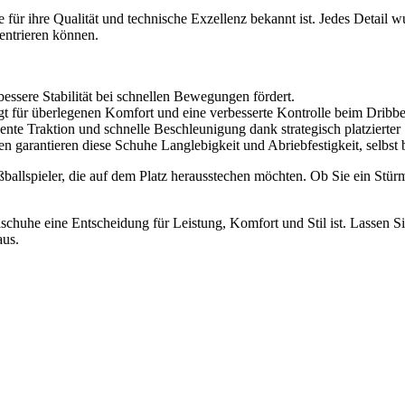
ie für ihre Qualität und technische Exzellenz bekannt ist. Jedes Deta
zentrieren können.
bessere Stabilität bei schnellen Bewegungen fördert.
rgt für überlegenen Komfort und eine verbesserte Kontrolle beim Dribb
llente Traktion und schnelle Beschleunigung dank strategisch platzierter 
ien garantieren diese Schuhe Langlebigkeit und Abriebfestigkeit, selbst 
lspieler, die auf dem Platz herausstechen möchten. Ob Sie ein Stürmer 
lschuhe eine Entscheidung für Leistung, Komfort und Stil ist. Lassen S
aus.