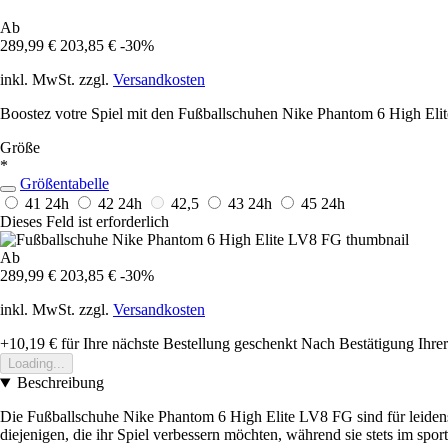
Ab
289,99 €
203,85 €
-30%
inkl. MwSt. zzgl.
Versandkosten
Boostez votre Spiel mit den Fußballschuhen Nike Phantom 6 High Elite
Größe
*
Größentabelle
41
24h
42
24h
42,5
43
24h
45
24h
Dieses Feld ist erforderlich
Ab
289,99 €
203,85 €
-30%
inkl. MwSt. zzgl.
Versandkosten
+10,19 €
für Ihre nächste Bestellung geschenkt
Nach Bestätigung Ihrer
Loading...
Beschreibung
Die Fußballschuhe Nike Phantom 6 High Elite LV8 FG sind für leidensch
diejenigen, die ihr Spiel verbessern möchten, während sie stets im spor