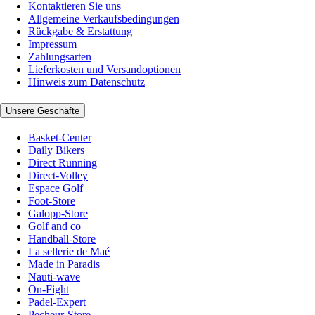
Kontaktieren Sie uns
Allgemeine Verkaufsbedingungen
Rückgabe & Erstattung
Impressum
Zahlungsarten
Lieferkosten und Versandoptionen
Hinweis zum Datenschutz
Unsere Geschäfte
Basket-Center
Daily Bikers
Direct Running
Direct-Volley
Espace Golf
Foot-Store
Galopp-Store
Golf and co
Handball-Store
La sellerie de Maé
Made in Paradis
Nauti-wave
On-Fight
Padel-Expert
Pecheur-Store