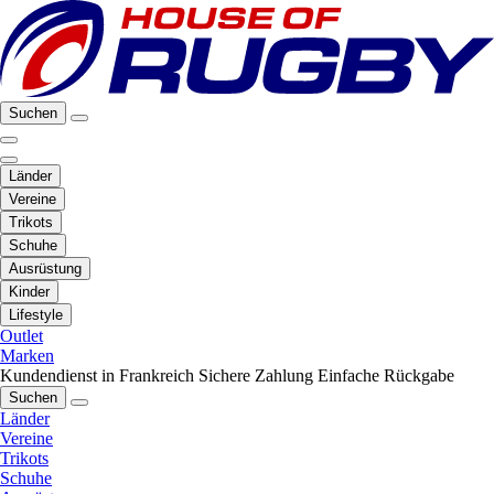
Suchen
Länder
Vereine
Trikots
Schuhe
Ausrüstung
Kinder
Lifestyle
Outlet
Marken
Kundendienst in Frankreich
Sichere Zahlung
Einfache Rückgabe
Suchen
Länder
Vereine
Trikots
Schuhe