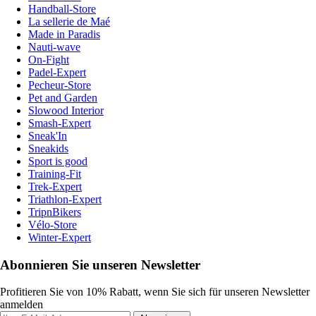
Handball-Store
La sellerie de Maé
Made in Paradis
Nauti-wave
On-Fight
Padel-Expert
Pecheur-Store
Pet and Garden
Slowood Interior
Smash-Expert
Sneak'In
Sneakids
Sport is good
Training-Fit
Trek-Expert
Triathlon-Expert
TripnBikers
Vélo-Store
Winter-Expert
Abonnieren Sie unseren Newsletter
Profitieren Sie von 10% Rabatt, wenn Sie sich für unseren Newsletter
anmelden