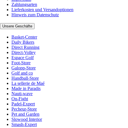
Zahlungsarten
Lieferkosten und Versandoptionen
Hinweis zum Datenschutz
Unsere Geschäfte
Basket-Center
Daily Bikers
Direct Running
Direct-Volley
Espace Golf
Foot-Store
Galopp-Store
Golf and co
Handball-Store
La sellerie de Maé
Made in Paradis
Nauti-wave
On-Fight
Padel-Expert
Pecheur-Store
Pet and Garden
Slowood Interior
Smash-Expert