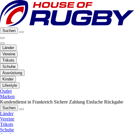
Suchen
Länder
Vereine
Trikots
Schuhe
Ausrüstung
Kinder
Lifestyle
Outlet
Marken
Kundendienst in Frankreich
Sichere Zahlung
Einfache Rückgabe
Suchen
Länder
Vereine
Trikots
Schuhe