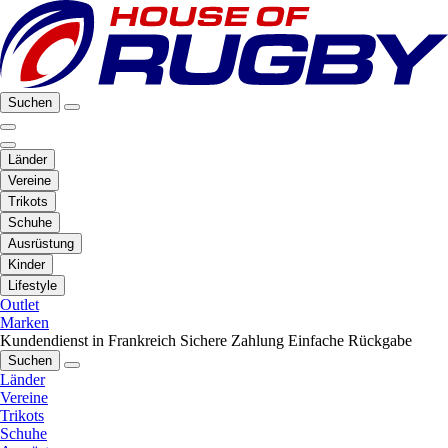
Suchen
Länder
Vereine
Trikots
Schuhe
Ausrüstung
Kinder
Lifestyle
Outlet
Marken
Kundendienst in Frankreich
Sichere Zahlung
Einfache Rückgabe
Suchen
Länder
Vereine
Trikots
Schuhe