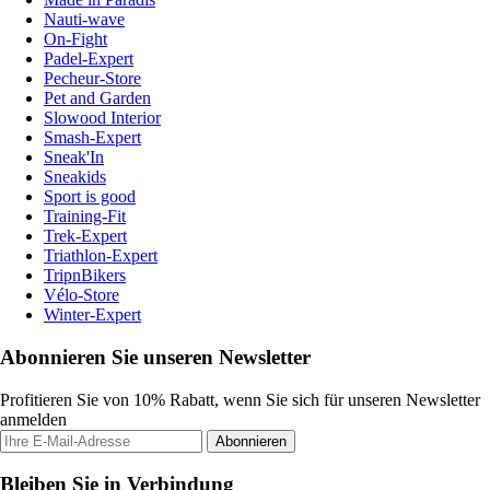
Nauti-wave
On-Fight
Padel-Expert
Pecheur-Store
Pet and Garden
Slowood Interior
Smash-Expert
Sneak'In
Sneakids
Sport is good
Training-Fit
Trek-Expert
Triathlon-Expert
TripnBikers
Vélo-Store
Winter-Expert
Abonnieren Sie unseren Newsletter
Profitieren Sie von 10% Rabatt, wenn Sie sich für unseren Newsletter
anmelden
Abonnieren
Bleiben Sie in Verbindung