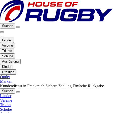
Suchen
Länder
Vereine
Trikots
Schuhe
Ausrüstung
Kinder
Lifestyle
Outlet
Marken
Kundendienst in Frankreich
Sichere Zahlung
Einfache Rückgabe
Suchen
Länder
Vereine
Trikots
Schuhe