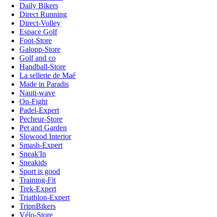
Daily Bikers
Direct Running
Direct-Volley
Espace Golf
Foot-Store
Galopp-Store
Golf and co
Handball-Store
La sellerie de Maé
Made in Paradis
Nauti-wave
On-Fight
Padel-Expert
Pecheur-Store
Pet and Garden
Slowood Interior
Smash-Expert
Sneak'In
Sneakids
Sport is good
Training-Fit
Trek-Expert
Triathlon-Expert
TripnBikers
Vélo-Store