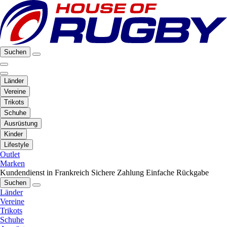
Suchen
Länder
Vereine
Trikots
Schuhe
Ausrüstung
Kinder
Lifestyle
Outlet
Marken
Kundendienst in Frankreich
Sichere Zahlung
Einfache Rückgabe
Suchen
Länder
Vereine
Trikots
Schuhe