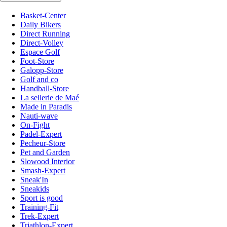
Basket-Center
Daily Bikers
Direct Running
Direct-Volley
Espace Golf
Foot-Store
Galopp-Store
Golf and co
Handball-Store
La sellerie de Maé
Made in Paradis
Nauti-wave
On-Fight
Padel-Expert
Pecheur-Store
Pet and Garden
Slowood Interior
Smash-Expert
Sneak'In
Sneakids
Sport is good
Training-Fit
Trek-Expert
Triathlon-Expert