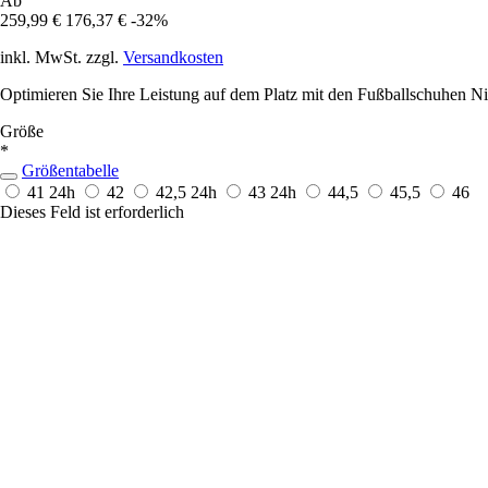
Ab
259,99 €
176,37 €
-32%
inkl. MwSt. zzgl.
Versandkosten
Optimieren Sie Ihre Leistung auf dem Platz mit den Fußballschuhen N
Größe
*
Größentabelle
41
24h
42
42,5
24h
43
24h
44,5
45,5
46
Dieses Feld ist erforderlich