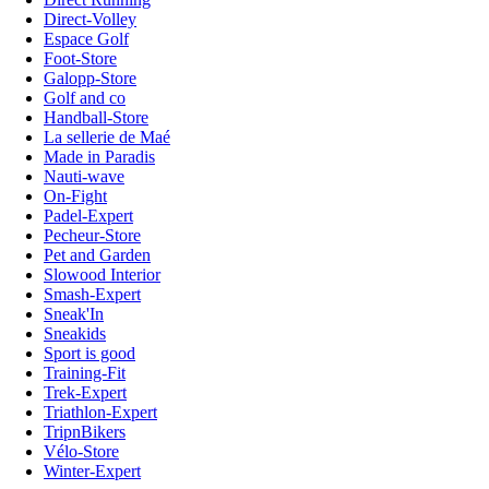
Direct-Volley
Espace Golf
Foot-Store
Galopp-Store
Golf and co
Handball-Store
La sellerie de Maé
Made in Paradis
Nauti-wave
On-Fight
Padel-Expert
Pecheur-Store
Pet and Garden
Slowood Interior
Smash-Expert
Sneak'In
Sneakids
Sport is good
Training-Fit
Trek-Expert
Triathlon-Expert
TripnBikers
Vélo-Store
Winter-Expert