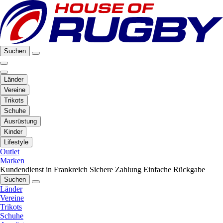
Suchen
Länder
Vereine
Trikots
Schuhe
Ausrüstung
Kinder
Lifestyle
Outlet
Marken
Kundendienst in Frankreich
Sichere Zahlung
Einfache Rückgabe
Suchen
Länder
Vereine
Trikots
Schuhe