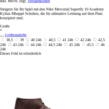
inkl. MwSt. zzgl.
Versandkosten
Steigern Sie Ihr Spiel mit den Nike Mercurial Superfly 10 Academy
Kylian Mbappé Schuhen, die für ultimative Leistung auf dem Platz
konzipiert sind.
Größe
*
Größentabelle
38,5
39
40
24h
40,5
41
24h
42
24h
42,5
24h
43
24h
44
24h
44,5
24h
45
24h
45,5
46
24h
Dieses Feld ist erforderlich