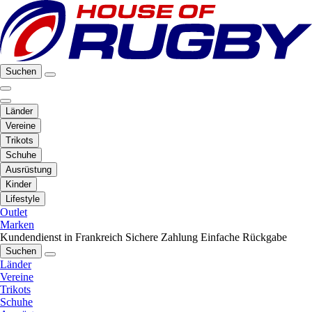
Suchen
Länder
Vereine
Trikots
Schuhe
Ausrüstung
Kinder
Lifestyle
Outlet
Marken
Kundendienst in Frankreich
Sichere Zahlung
Einfache Rückgabe
Suchen
Länder
Vereine
Trikots
Schuhe