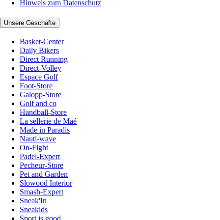
Hinweis zum Datenschutz
Unsere Geschäfte
Basket-Center
Daily Bikers
Direct Running
Direct-Volley
Espace Golf
Foot-Store
Galopp-Store
Golf and co
Handball-Store
La sellerie de Maé
Made in Paradis
Nauti-wave
On-Fight
Padel-Expert
Pecheur-Store
Pet and Garden
Slowood Interior
Smash-Expert
Sneak'In
Sneakids
Sport is good