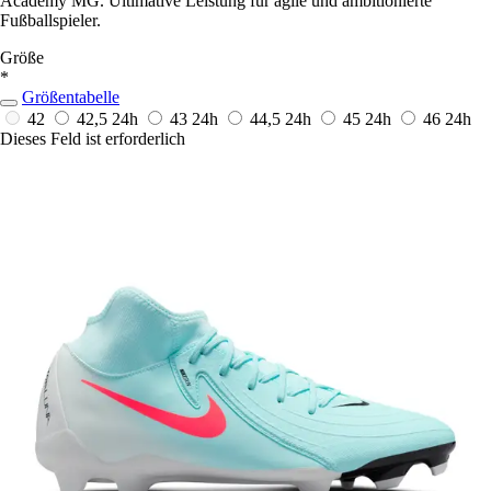
Academy MG. Ultimative Leistung für agile und ambitionierte
Fußballspieler.
Größe
*
Größentabelle
42
42,5
24h
43
24h
44,5
24h
45
24h
46
24h
Dieses Feld ist erforderlich