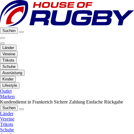
Suchen
Länder
Vereine
Trikots
Schuhe
Ausrüstung
Kinder
Lifestyle
Outlet
Marken
Kundendienst in Frankreich
Sichere Zahlung
Einfache Rückgabe
Suchen
Länder
Vereine
Trikots
Schuhe