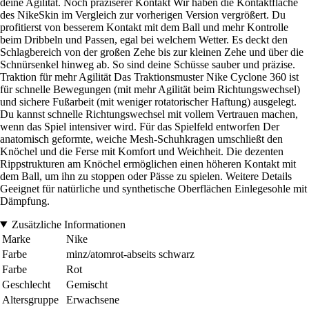
deine Agilität. Noch präziserer Kontakt Wir haben die Kontaktfläche
des NikeSkin im Vergleich zur vorherigen Version vergrößert. Du
profitierst von besserem Kontakt mit dem Ball und mehr Kontrolle
beim Dribbeln und Passen, egal bei welchem Wetter. Es deckt den
Schlagbereich von der großen Zehe bis zur kleinen Zehe und über die
Schnürsenkel hinweg ab. So sind deine Schüsse sauber und präzise.
Traktion für mehr Agilität Das Traktionsmuster Nike Cyclone 360 ist
für schnelle Bewegungen (mit mehr Agilität beim Richtungswechsel)
und sichere Fußarbeit (mit weniger rotatorischer Haftung) ausgelegt.
Du kannst schnelle Richtungswechsel mit vollem Vertrauen machen,
wenn das Spiel intensiver wird. Für das Spielfeld entworfen Der
anatomisch geformte, weiche Mesh-Schuhkragen umschließt den
Knöchel und die Ferse mit Komfort und Weichheit. Die dezenten
Rippstrukturen am Knöchel ermöglichen einen höheren Kontakt mit
dem Ball, um ihn zu stoppen oder Pässe zu spielen. Weitere Details
Geeignet für natürliche und synthetische Oberflächen Einlegesohle mit
Dämpfung.
Zusätzliche Informationen
Marke
Nike
Farbe
minz/atomrot-abseits schwarz
Farbe
Rot
Geschlecht
Gemischt
Altersgruppe
Erwachsene