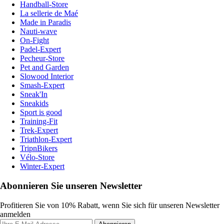
Handball-Store
La sellerie de Maé
Made in Paradis
Nauti-wave
On-Fight
Padel-Expert
Pecheur-Store
Pet and Garden
Slowood Interior
Smash-Expert
Sneak'In
Sneakids
Sport is good
Training-Fit
Trek-Expert
Triathlon-Expert
TripnBikers
Vélo-Store
Winter-Expert
Abonnieren Sie unseren Newsletter
Profitieren Sie von 10% Rabatt, wenn Sie sich für unseren Newsletter
anmelden