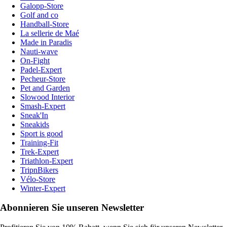
Galopp-Store
Golf and co
Handball-Store
La sellerie de Maé
Made in Paradis
Nauti-wave
On-Fight
Padel-Expert
Pecheur-Store
Pet and Garden
Slowood Interior
Smash-Expert
Sneak'In
Sneakids
Sport is good
Training-Fit
Trek-Expert
Triathlon-Expert
TripnBikers
Vélo-Store
Winter-Expert
Abonnieren Sie unseren Newsletter