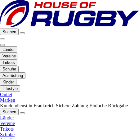
Suchen
Länder
Vereine
Trikots
Schuhe
Ausrüstung
Kinder
Lifestyle
Outlet
Marken
Kundendienst in Frankreich
Sichere Zahlung
Einfache Rückgabe
Suchen
Länder
Vereine
Trikots
Schuhe