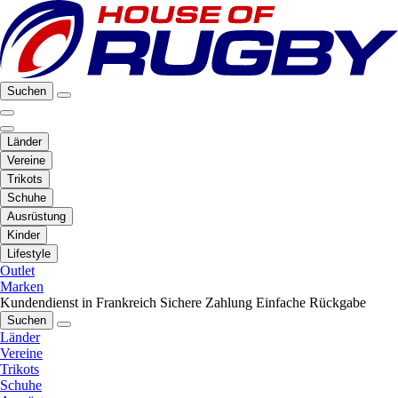
Suchen
Länder
Vereine
Trikots
Schuhe
Ausrüstung
Kinder
Lifestyle
Outlet
Marken
Kundendienst in Frankreich
Sichere Zahlung
Einfache Rückgabe
Suchen
Länder
Vereine
Trikots
Schuhe