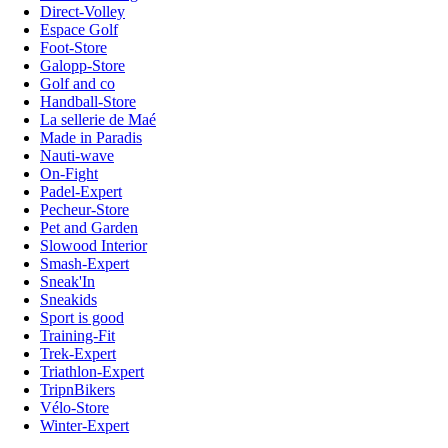
Direct-Volley
Espace Golf
Foot-Store
Galopp-Store
Golf and co
Handball-Store
La sellerie de Maé
Made in Paradis
Nauti-wave
On-Fight
Padel-Expert
Pecheur-Store
Pet and Garden
Slowood Interior
Smash-Expert
Sneak'In
Sneakids
Sport is good
Training-Fit
Trek-Expert
Triathlon-Expert
TripnBikers
Vélo-Store
Winter-Expert