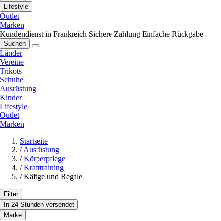
Lifestyle
Outlet
Marken
Kundendienst in Frankreich
Sichere Zahlung
Einfache Rückgabe
Suchen
Länder
Vereine
Trikots
Schuhe
Ausrüstung
Kinder
Lifestyle
Outlet
Marken
Startseite
/
Ausrüstung
/
Körperpflege
/
Krafttraining
/
Käfige und Regale
Filter
In 24 Stunden versendet
Marke