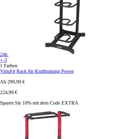
24h
+-3
1 Farben
VirtuFit
Rack für Krafttraining Power
Ab
299,99 €
224,99 €
Sparen Sie 10%
mit dem Code
EXTRA