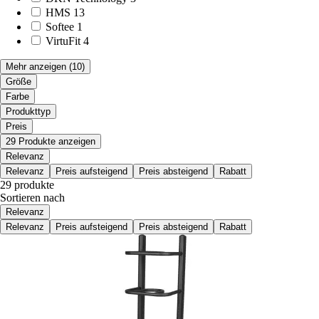
HMS
13
Softee
1
VirtuFit
4
Mehr anzeigen
(10)
Größe
Farbe
Produkttyp
Preis
29 Produkte anzeigen
Relevanz
Relevanz
Preis aufsteigend
Preis absteigend
Rabatt
29 produkte
Sortieren nach
Relevanz
Relevanz
Preis aufsteigend
Preis absteigend
Rabatt