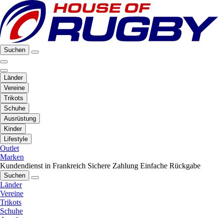
Suchen
Länder
Vereine
Trikots
Schuhe
Ausrüstung
Kinder
Lifestyle
Outlet
Marken
Kundendienst in Frankreich
Sichere Zahlung
Einfache Rückgabe
Suchen
Länder
Vereine
Trikots
Schuhe