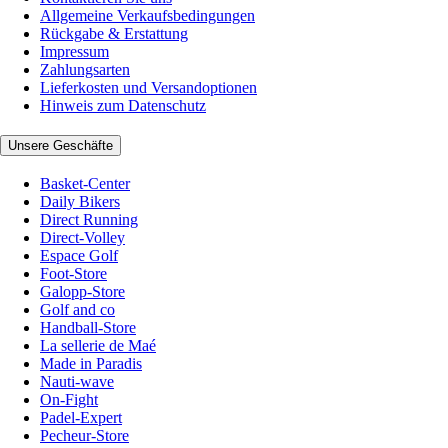
Allgemeine Verkaufsbedingungen
Rückgabe & Erstattung
Impressum
Zahlungsarten
Lieferkosten und Versandoptionen
Hinweis zum Datenschutz
Unsere Geschäfte
Basket-Center
Daily Bikers
Direct Running
Direct-Volley
Espace Golf
Foot-Store
Galopp-Store
Golf and co
Handball-Store
La sellerie de Maé
Made in Paradis
Nauti-wave
On-Fight
Padel-Expert
Pecheur-Store