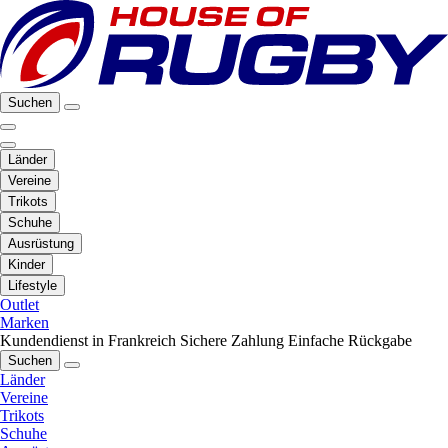
Suchen
Länder
Vereine
Trikots
Schuhe
Ausrüstung
Kinder
Lifestyle
Outlet
Marken
Kundendienst in Frankreich
Sichere Zahlung
Einfache Rückgabe
Suchen
Länder
Vereine
Trikots
Schuhe