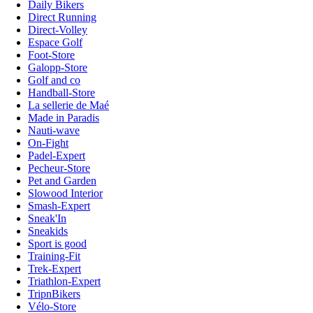
Daily Bikers
Direct Running
Direct-Volley
Espace Golf
Foot-Store
Galopp-Store
Golf and co
Handball-Store
La sellerie de Maé
Made in Paradis
Nauti-wave
On-Fight
Padel-Expert
Pecheur-Store
Pet and Garden
Slowood Interior
Smash-Expert
Sneak'In
Sneakids
Sport is good
Training-Fit
Trek-Expert
Triathlon-Expert
TripnBikers
Vélo-Store