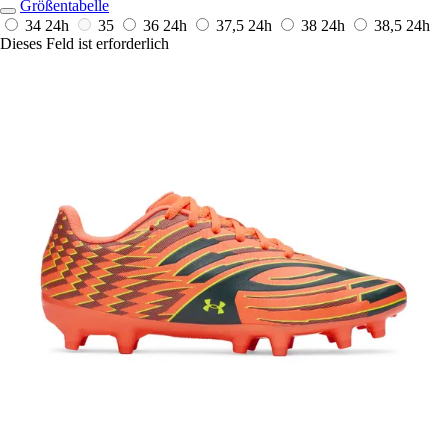
Größentabelle
34
24h
35
36
24h
37,5
24h
38
24h
38,5
24h
Dieses Feld ist erforderlich