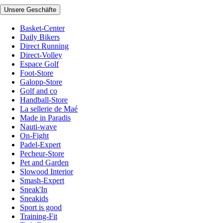
Unsere Geschäfte
Basket-Center
Daily Bikers
Direct Running
Direct-Volley
Espace Golf
Foot-Store
Galopp-Store
Golf and co
Handball-Store
La sellerie de Maé
Made in Paradis
Nauti-wave
On-Fight
Padel-Expert
Pecheur-Store
Pet and Garden
Slowood Interior
Smash-Expert
Sneak'In
Sneakids
Sport is good
Training-Fit