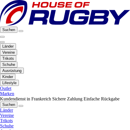
Suchen
Länder
Vereine
Trikots
Schuhe
Ausrüstung
Kinder
Lifestyle
Outlet
Marken
Kundendienst in Frankreich
Sichere Zahlung
Einfache Rückgabe
Suchen
Länder
Vereine
Trikots
Schuhe