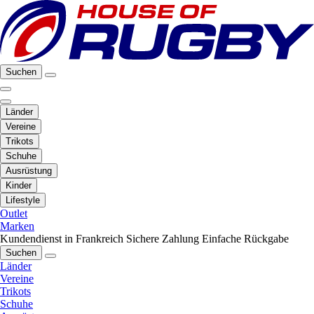
Suchen
Länder
Vereine
Trikots
Schuhe
Ausrüstung
Kinder
Lifestyle
Outlet
Marken
Kundendienst in Frankreich
Sichere Zahlung
Einfache Rückgabe
Suchen
Länder
Vereine
Trikots
Schuhe