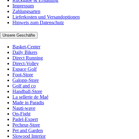
Rückgabe & Erstattung
Impressum
Zahlungsarten
Lieferkosten und Versandoptionen
Hinweis zum Datenschutz
Unsere Geschäfte
Basket-Center
Daily Bikers
Direct Running
Direct-Volley
Espace Golf
Foot-Store
Galopp-Store
Golf and co
Handball-Store
La sellerie de Maé
Made in Paradis
Nauti-wave
On-Fight
Padel-Expert
Pecheur-Store
Pet and Garden
Slowood Interior