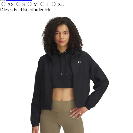
XS
S
M
L
XL
Dieses Feld ist erforderlich