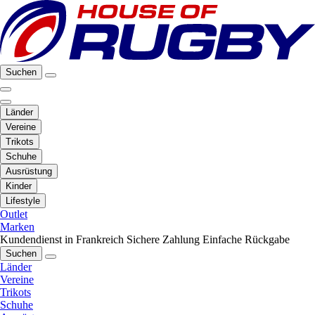
Suchen
Länder
Vereine
Trikots
Schuhe
Ausrüstung
Kinder
Lifestyle
Outlet
Marken
Kundendienst in Frankreich
Sichere Zahlung
Einfache Rückgabe
Suchen
Länder
Vereine
Trikots
Schuhe