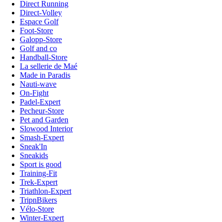
Direct Running
Direct-Volley
Espace Golf
Foot-Store
Galopp-Store
Golf and co
Handball-Store
La sellerie de Maé
Made in Paradis
Nauti-wave
On-Fight
Padel-Expert
Pecheur-Store
Pet and Garden
Slowood Interior
Smash-Expert
Sneak'In
Sneakids
Sport is good
Training-Fit
Trek-Expert
Triathlon-Expert
TripnBikers
Vélo-Store
Winter-Expert