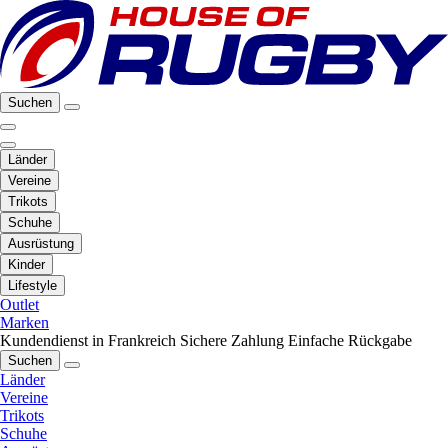
Suchen
Länder
Vereine
Trikots
Schuhe
Ausrüstung
Kinder
Lifestyle
Outlet
Marken
Kundendienst in Frankreich
Sichere Zahlung
Einfache Rückgabe
Suchen
Länder
Vereine
Trikots
Schuhe