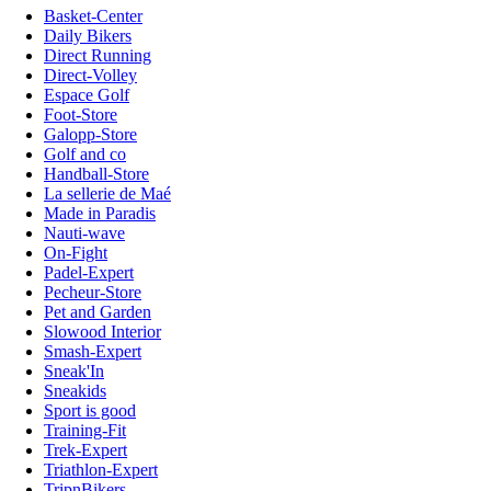
Basket-Center
Daily Bikers
Direct Running
Direct-Volley
Espace Golf
Foot-Store
Galopp-Store
Golf and co
Handball-Store
La sellerie de Maé
Made in Paradis
Nauti-wave
On-Fight
Padel-Expert
Pecheur-Store
Pet and Garden
Slowood Interior
Smash-Expert
Sneak'In
Sneakids
Sport is good
Training-Fit
Trek-Expert
Triathlon-Expert
TripnBikers