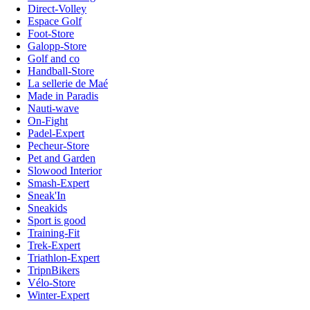
Direct-Volley
Espace Golf
Foot-Store
Galopp-Store
Golf and co
Handball-Store
La sellerie de Maé
Made in Paradis
Nauti-wave
On-Fight
Padel-Expert
Pecheur-Store
Pet and Garden
Slowood Interior
Smash-Expert
Sneak'In
Sneakids
Sport is good
Training-Fit
Trek-Expert
Triathlon-Expert
TripnBikers
Vélo-Store
Winter-Expert