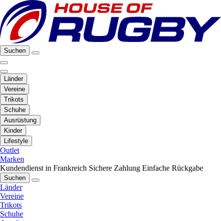
Suchen
Länder
Vereine
Trikots
Schuhe
Ausrüstung
Kinder
Lifestyle
Outlet
Marken
Kundendienst in Frankreich
Sichere Zahlung
Einfache Rückgabe
Suchen
Länder
Vereine
Trikots
Schuhe