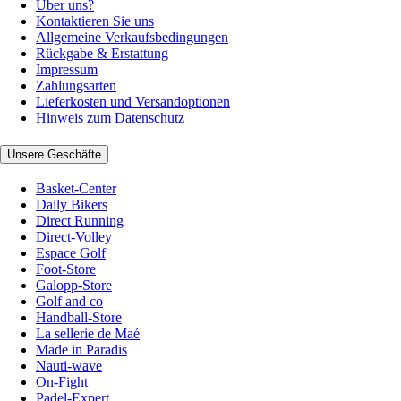
Über uns?
Kontaktieren Sie uns
Allgemeine Verkaufsbedingungen
Rückgabe & Erstattung
Impressum
Zahlungsarten
Lieferkosten und Versandoptionen
Hinweis zum Datenschutz
Unsere Geschäfte
Basket-Center
Daily Bikers
Direct Running
Direct-Volley
Espace Golf
Foot-Store
Galopp-Store
Golf and co
Handball-Store
La sellerie de Maé
Made in Paradis
Nauti-wave
On-Fight
Padel-Expert