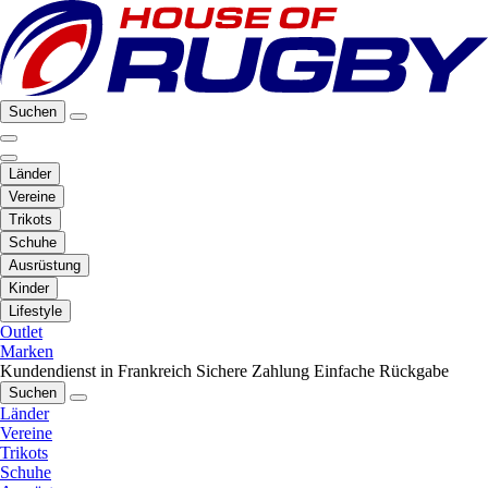
Suchen
Länder
Vereine
Trikots
Schuhe
Ausrüstung
Kinder
Lifestyle
Outlet
Marken
Kundendienst in Frankreich
Sichere Zahlung
Einfache Rückgabe
Suchen
Länder
Vereine
Trikots
Schuhe