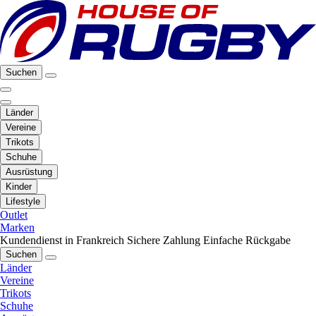
Suchen
Länder
Vereine
Trikots
Schuhe
Ausrüstung
Kinder
Lifestyle
Outlet
Marken
Kundendienst in Frankreich
Sichere Zahlung
Einfache Rückgabe
Suchen
Länder
Vereine
Trikots
Schuhe