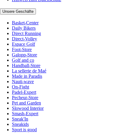
Unsere Geschäfte
Basket-Center
Daily Bikers
Direct Running
Direct-Volley
Espace Golf
Foot-Store
Galopp-Store
Golf and co
Handball-Store
La sellerie de Maé
Made in Paradis
Nauti-wave
On-Fight
Padel-Expert
Pecheur-Store
Pet and Garden
Slowood Interior
Smash-Expert
Sneak'In
Sneakids
Sport is good