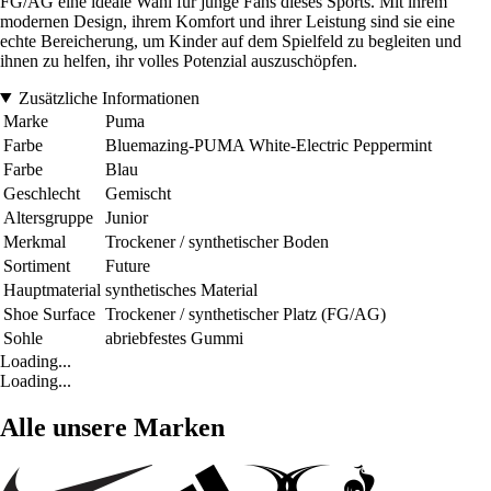
FG/AG eine ideale Wahl für junge Fans dieses Sports. Mit ihrem
modernen Design, ihrem Komfort und ihrer Leistung sind sie eine
echte Bereicherung, um Kinder auf dem Spielfeld zu begleiten und
ihnen zu helfen, ihr volles Potenzial auszuschöpfen.
Zusätzliche Informationen
Marke
Puma
Farbe
Bluemazing-PUMA White-Electric Peppermint
Farbe
Blau
Geschlecht
Gemischt
Altersgruppe
Junior
Merkmal
Trockener / synthetischer Boden
Sortiment
Future
Hauptmaterial
synthetisches Material
Shoe Surface
Trockener / synthetischer Platz (FG/AG)
Sohle
abriebfestes Gummi
Loading...
Loading...
Alle unsere Marken