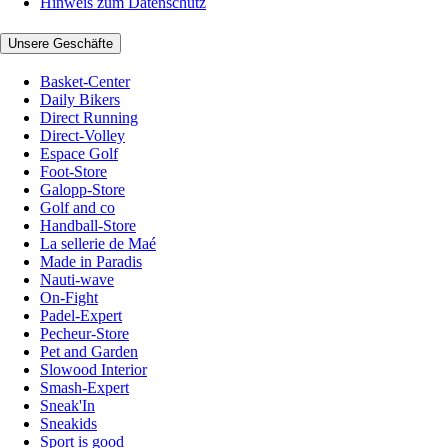
Hinweis zum Datenschutz
Unsere Geschäfte
Basket-Center
Daily Bikers
Direct Running
Direct-Volley
Espace Golf
Foot-Store
Galopp-Store
Golf and co
Handball-Store
La sellerie de Maé
Made in Paradis
Nauti-wave
On-Fight
Padel-Expert
Pecheur-Store
Pet and Garden
Slowood Interior
Smash-Expert
Sneak'In
Sneakids
Sport is good