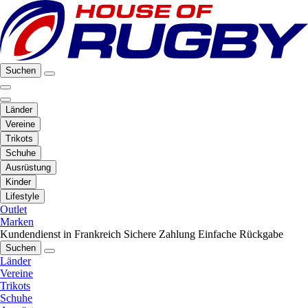
Suchen
Länder
Vereine
Trikots
Schuhe
Ausrüstung
Kinder
Lifestyle
Outlet
Marken
Kundendienst in Frankreich
Sichere Zahlung
Einfache Rückgabe
Suchen
Länder
Vereine
Trikots
Schuhe