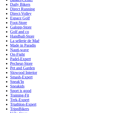
Daily Bikers
Direct Running
Direct-Volley
Espace Golf
Foot-Store
Galopp-Store
Golf and co
Handball-Store
La sellerie de Maé
Made in Paradis
Nauti-wave
On-Fight
Padel-Expert
Pecheur-Store
Pet and Garden
Slowood Interior
Smash-Expert
Sneak'In
Sneakids
Sport is good
Training-Fit
Trek-Expert
Triathlon-Expert
TripnBikers