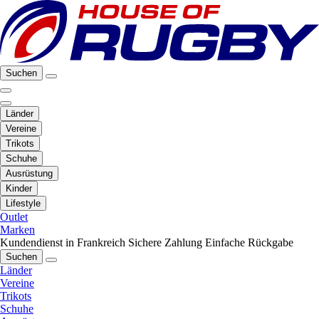
Suchen
Länder
Vereine
Trikots
Schuhe
Ausrüstung
Kinder
Lifestyle
Outlet
Marken
Kundendienst in Frankreich
Sichere Zahlung
Einfache Rückgabe
Suchen
Länder
Vereine
Trikots
Schuhe