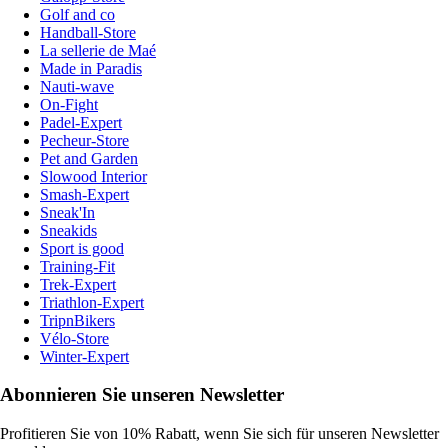
Golf and co
Handball-Store
La sellerie de Maé
Made in Paradis
Nauti-wave
On-Fight
Padel-Expert
Pecheur-Store
Pet and Garden
Slowood Interior
Smash-Expert
Sneak'In
Sneakids
Sport is good
Training-Fit
Trek-Expert
Triathlon-Expert
TripnBikers
Vélo-Store
Winter-Expert
Abonnieren Sie unseren Newsletter
Profitieren Sie von 10% Rabatt, wenn Sie sich für unseren Newsletter