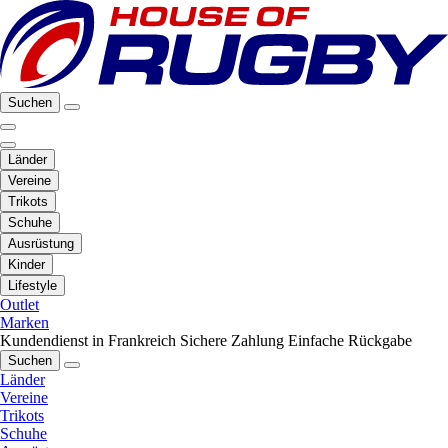
Suchen
Länder
Vereine
Trikots
Schuhe
Ausrüstung
Kinder
Lifestyle
Outlet
Marken
Kundendienst in Frankreich
Sichere Zahlung
Einfache Rückgabe
Suchen
Länder
Vereine
Trikots
Schuhe