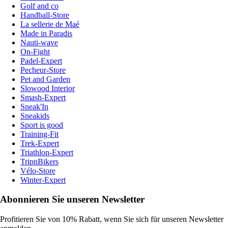
Golf and co
Handball-Store
La sellerie de Maé
Made in Paradis
Nauti-wave
On-Fight
Padel-Expert
Pecheur-Store
Pet and Garden
Slowood Interior
Smash-Expert
Sneak'In
Sneakids
Sport is good
Training-Fit
Trek-Expert
Triathlon-Expert
TripnBikers
Vélo-Store
Winter-Expert
Abonnieren Sie unseren Newsletter
Profitieren Sie von 10% Rabatt, wenn Sie sich für unseren Newsletter