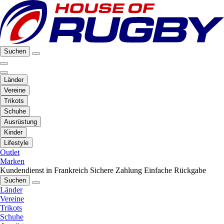
Suchen
Länder
Vereine
Trikots
Schuhe
Ausrüstung
Kinder
Lifestyle
Outlet
Marken
Kundendienst in Frankreich
Sichere Zahlung
Einfache Rückgabe
Suchen
Länder
Vereine
Trikots
Schuhe