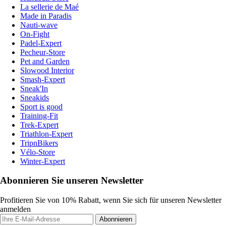
La sellerie de Maé
Made in Paradis
Nauti-wave
On-Fight
Padel-Expert
Pecheur-Store
Pet and Garden
Slowood Interior
Smash-Expert
Sneak'In
Sneakids
Sport is good
Training-Fit
Trek-Expert
Triathlon-Expert
TripnBikers
Vélo-Store
Winter-Expert
Abonnieren Sie unseren Newsletter
Profitieren Sie von 10% Rabatt, wenn Sie sich für unseren Newsletter
anmelden
Abonnieren