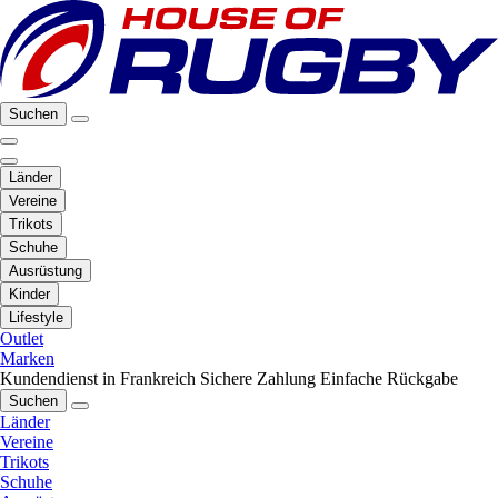
Suchen
Länder
Vereine
Trikots
Schuhe
Ausrüstung
Kinder
Lifestyle
Outlet
Marken
Kundendienst in Frankreich
Sichere Zahlung
Einfache Rückgabe
Suchen
Länder
Vereine
Trikots
Schuhe