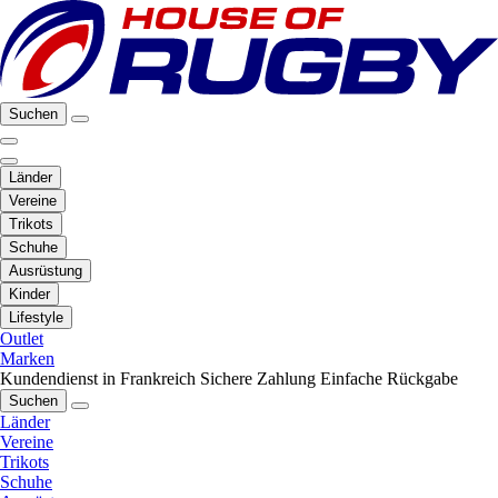
Suchen
Länder
Vereine
Trikots
Schuhe
Ausrüstung
Kinder
Lifestyle
Outlet
Marken
Kundendienst in Frankreich
Sichere Zahlung
Einfache Rückgabe
Suchen
Länder
Vereine
Trikots
Schuhe