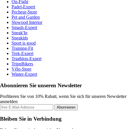
On-Fight
Padel-Expert
Pecheur-Store
Pet and Garden
Slowood Interior
Smash-Expert
Sneak'In
Sneakids
Sport is good
Training-Fit
Trek-Expert
Triathlon-Expert
TripnBikers
Vélo-Store
Winter-Expert
Abonnieren Sie unseren Newsletter
Profitieren Sie von 10% Rabatt, wenn Sie sich für unseren Newsletter
anmelden
Abonnieren
Bleiben Sie in Verbindung