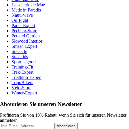
La sellerie de Maé
Made in Paradis
Nauti-wave
On-Fight
Padel-Expert
Pecheur-Store
Pet and Garden
Slowood Interior
Smash-Expert
Sneak'In
Sneakids
Sport is good
Training-Fit
Trek-Expert
Triathlon-Expert
TripnBikers
Vélo-Store
Winter-Expert
Abonnieren Sie unseren Newsletter
Profitieren Sie von 10% Rabatt, wenn Sie sich für unseren Newsletter
anmelden
Abonnieren