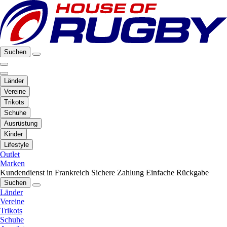
Suchen
Länder
Vereine
Trikots
Schuhe
Ausrüstung
Kinder
Lifestyle
Outlet
Marken
Kundendienst in Frankreich
Sichere Zahlung
Einfache Rückgabe
Suchen
Länder
Vereine
Trikots
Schuhe