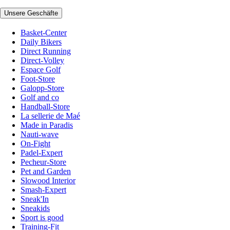
Unsere Geschäfte
Basket-Center
Daily Bikers
Direct Running
Direct-Volley
Espace Golf
Foot-Store
Galopp-Store
Golf and co
Handball-Store
La sellerie de Maé
Made in Paradis
Nauti-wave
On-Fight
Padel-Expert
Pecheur-Store
Pet and Garden
Slowood Interior
Smash-Expert
Sneak'In
Sneakids
Sport is good
Training-Fit