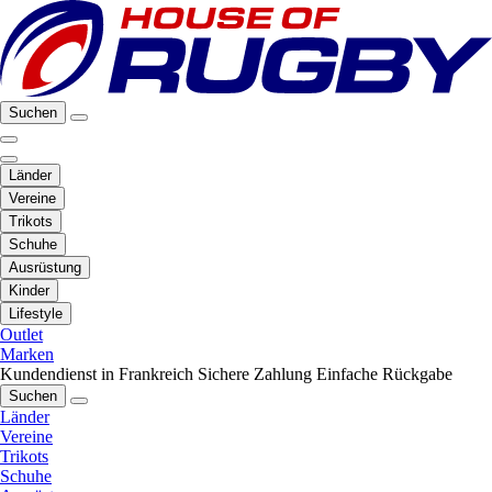
Suchen
Länder
Vereine
Trikots
Schuhe
Ausrüstung
Kinder
Lifestyle
Outlet
Marken
Kundendienst in Frankreich
Sichere Zahlung
Einfache Rückgabe
Suchen
Länder
Vereine
Trikots
Schuhe