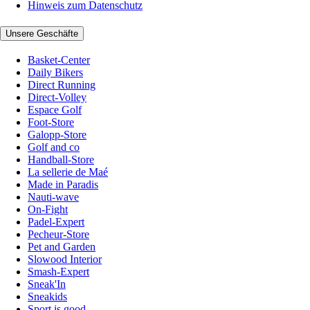
Hinweis zum Datenschutz
Unsere Geschäfte
Basket-Center
Daily Bikers
Direct Running
Direct-Volley
Espace Golf
Foot-Store
Galopp-Store
Golf and co
Handball-Store
La sellerie de Maé
Made in Paradis
Nauti-wave
On-Fight
Padel-Expert
Pecheur-Store
Pet and Garden
Slowood Interior
Smash-Expert
Sneak'In
Sneakids
Sport is good