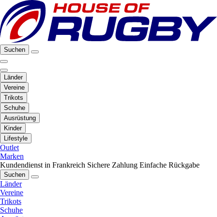
Suchen
Länder
Vereine
Trikots
Schuhe
Ausrüstung
Kinder
Lifestyle
Outlet
Marken
Kundendienst in Frankreich
Sichere Zahlung
Einfache Rückgabe
Suchen
Länder
Vereine
Trikots
Schuhe