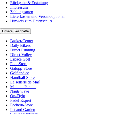
Rückgabe & Erstattung
Impressum
Zahlungsarten
Lieferkosten und Versandoptionen
Hinweis zum Datenschutz
Unsere Geschäfte
Basket-Center
Daily Bikers
Direct Running
Direct-Volley
Espace Golf
Foot-Store
Galopp-Store
Golf and co
Handball-Store
La sellerie de Maé
Made in Paradis
Nauti-wave
On-Fight
Padel-Expert
Pecheur-Store
Pet and Garden