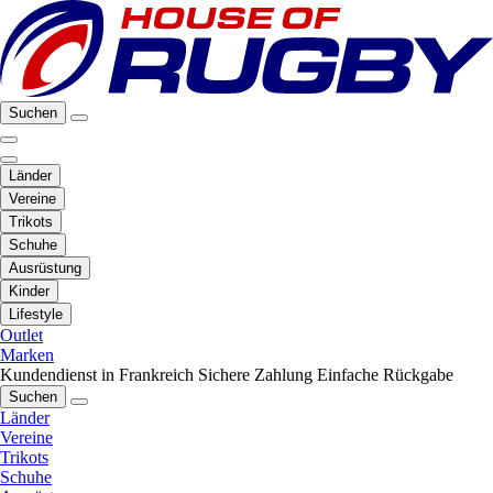
Suchen
Länder
Vereine
Trikots
Schuhe
Ausrüstung
Kinder
Lifestyle
Outlet
Marken
Kundendienst in Frankreich
Sichere Zahlung
Einfache Rückgabe
Suchen
Länder
Vereine
Trikots
Schuhe