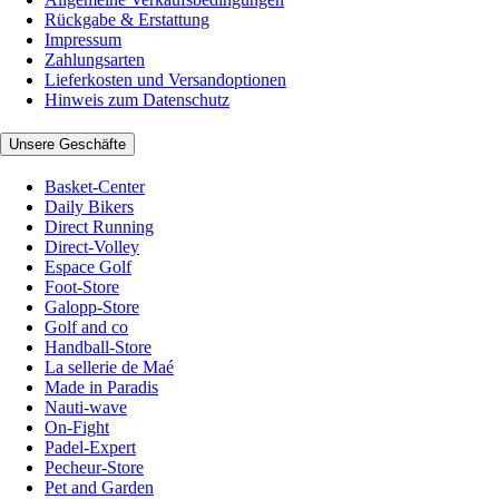
Rückgabe & Erstattung
Impressum
Zahlungsarten
Lieferkosten und Versandoptionen
Hinweis zum Datenschutz
Unsere Geschäfte
Basket-Center
Daily Bikers
Direct Running
Direct-Volley
Espace Golf
Foot-Store
Galopp-Store
Golf and co
Handball-Store
La sellerie de Maé
Made in Paradis
Nauti-wave
On-Fight
Padel-Expert
Pecheur-Store
Pet and Garden