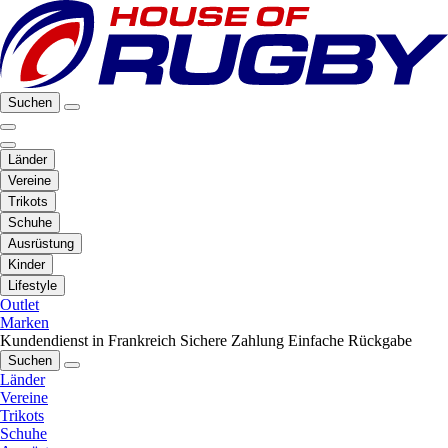
Suchen
Länder
Vereine
Trikots
Schuhe
Ausrüstung
Kinder
Lifestyle
Outlet
Marken
Kundendienst in Frankreich
Sichere Zahlung
Einfache Rückgabe
Suchen
Länder
Vereine
Trikots
Schuhe