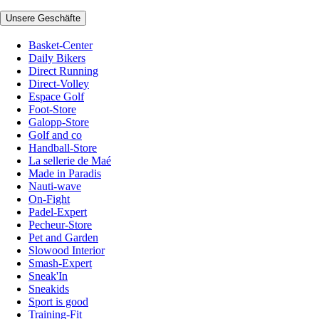
Unsere Geschäfte
Basket-Center
Daily Bikers
Direct Running
Direct-Volley
Espace Golf
Foot-Store
Galopp-Store
Golf and co
Handball-Store
La sellerie de Maé
Made in Paradis
Nauti-wave
On-Fight
Padel-Expert
Pecheur-Store
Pet and Garden
Slowood Interior
Smash-Expert
Sneak'In
Sneakids
Sport is good
Training-Fit