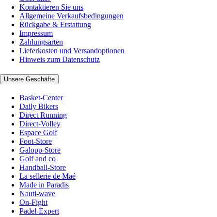
Kontaktieren Sie uns
Allgemeine Verkaufsbedingungen
Rückgabe & Erstattung
Impressum
Zahlungsarten
Lieferkosten und Versandoptionen
Hinweis zum Datenschutz
Unsere Geschäfte
Basket-Center
Daily Bikers
Direct Running
Direct-Volley
Espace Golf
Foot-Store
Galopp-Store
Golf and co
Handball-Store
La sellerie de Maé
Made in Paradis
Nauti-wave
On-Fight
Padel-Expert