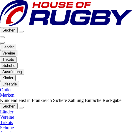
Suchen
Länder
Vereine
Trikots
Schuhe
Ausrüstung
Kinder
Lifestyle
Outlet
Marken
Kundendienst in Frankreich
Sichere Zahlung
Einfache Rückgabe
Suchen
Länder
Vereine
Trikots
Schuhe