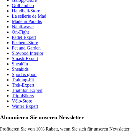
Galopp-Store
Golf and co
Handball-Store
La sellerie de Maé
Made in Paradis
Nauti-wave
On-Fight
Padel-Expert
Pecheur-Store
Pet and Garden
Slowood Interior
Smash-Expert
Sneak'In
Sneakids
Sport is good
Training-Fit
Trek-Expert
Triathlon-Expert
TripnBikers
Vélo-Store
Winter-Expert
Abonnieren Sie unseren Newsletter
Profitieren Sie von 10% Rabatt, wenn Sie sich für unseren Newsletter