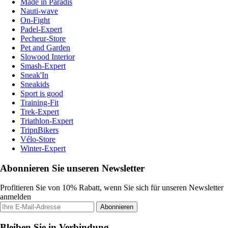
Made in Paradis
Nauti-wave
On-Fight
Padel-Expert
Pecheur-Store
Pet and Garden
Slowood Interior
Smash-Expert
Sneak'In
Sneakids
Sport is good
Training-Fit
Trek-Expert
Triathlon-Expert
TripnBikers
Vélo-Store
Winter-Expert
Abonnieren Sie unseren Newsletter
Profitieren Sie von 10% Rabatt, wenn Sie sich für unseren Newsletter
anmelden
Abonnieren
Bleiben Sie in Verbindung