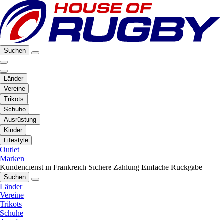
Suchen
Länder
Vereine
Trikots
Schuhe
Ausrüstung
Kinder
Lifestyle
Outlet
Marken
Kundendienst in Frankreich
Sichere Zahlung
Einfache Rückgabe
Suchen
Länder
Vereine
Trikots
Schuhe