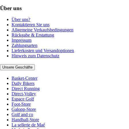
Über uns
Über uns?
Kontaktieren Sie uns
Allgemeine Verkaufsbedingungen
Rückgabe & Erstattung
Impressum
Zahlungsarten
Lieferkosten und Versandoptionen
Hinweis zum Datenschutz
Unsere Geschäfte
Basket-Center
Daily Bikers
Direct Running
Direct-Volley
Espace Golf
Foot-Store
Galopp-Store
Golf and co
Handball-Store
La sellerie de Maé