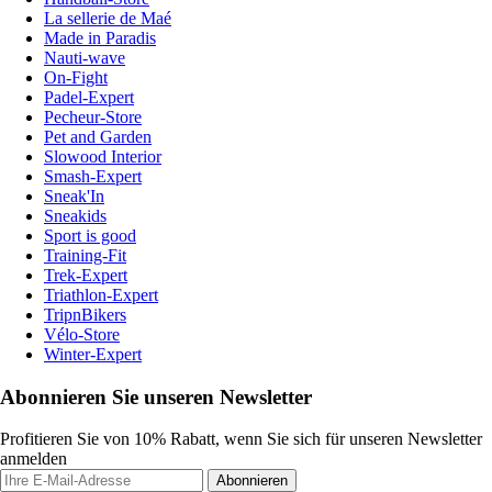
La sellerie de Maé
Made in Paradis
Nauti-wave
On-Fight
Padel-Expert
Pecheur-Store
Pet and Garden
Slowood Interior
Smash-Expert
Sneak'In
Sneakids
Sport is good
Training-Fit
Trek-Expert
Triathlon-Expert
TripnBikers
Vélo-Store
Winter-Expert
Abonnieren Sie unseren Newsletter
Profitieren Sie von 10% Rabatt, wenn Sie sich für unseren Newsletter
anmelden
Abonnieren