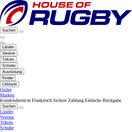
Suchen
Länder
Vereine
Trikots
Schuhe
Ausrüstung
Kinder
Lifestyle
Outlet
Marken
Kundendienst in Frankreich
Sichere Zahlung
Einfache Rückgabe
Suchen
Länder
Vereine
Trikots
Schuhe