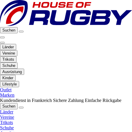
Suchen
Länder
Vereine
Trikots
Schuhe
Ausrüstung
Kinder
Lifestyle
Outlet
Marken
Kundendienst in Frankreich
Sichere Zahlung
Einfache Rückgabe
Suchen
Länder
Vereine
Trikots
Schuhe