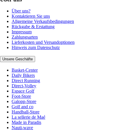
Über uns?
Kontaktieren Sie uns
Allgemeine Verkaufsbedingungen
Rückgabe & Erstattung
Impressum
Zahlungsarten
Lieferkosten und Versandoptionen
Hinweis zum Datenschutz
Unsere Geschäfte
Basket-Center
Daily Bikers
Direct Running
Direct-Volley
Espace Golf
Foot-Store
Galopp-Store
Golf and co
Handball-Store
La sellerie de Maé
Made in Paradis
Nauti-wave