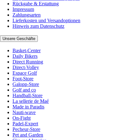
Rückgabe & Erstattung
Impressum
Zahlungsarten
Lieferkosten und Versandoptionen
Hinweis zum Datenschutz
Unsere Geschäfte
Basket-Center
Daily Bikers
Direct Running
Direct-Volley
Espace Golf
Foot-Store
Galopp-Store
Golf and co
Handball-Store
La sellerie de Maé
Made in Paradis
Nauti-wave
On-Fight
Padel-Expert
Pecheur-Store
Pet and Garden