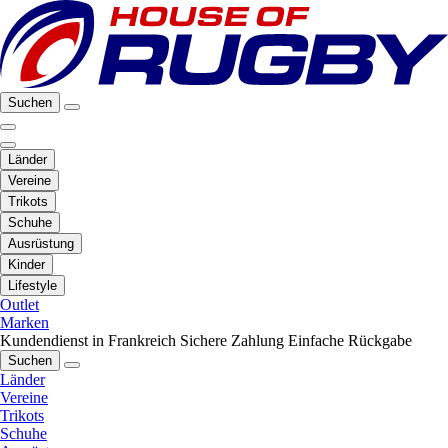
Suchen
Länder
Vereine
Trikots
Schuhe
Ausrüstung
Kinder
Lifestyle
Outlet
Marken
Kundendienst in Frankreich
Sichere Zahlung
Einfache Rückgabe
Suchen
Länder
Vereine
Trikots
Schuhe