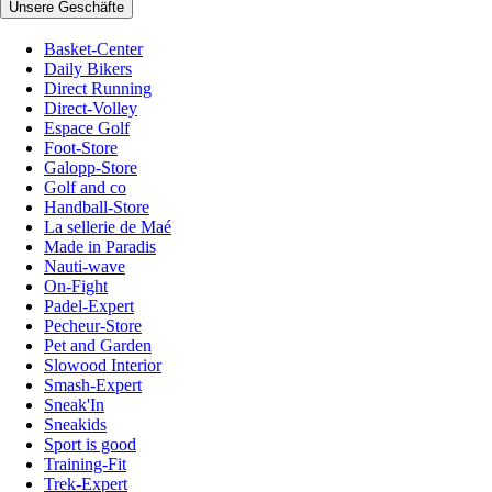
Unsere Geschäfte
Basket-Center
Daily Bikers
Direct Running
Direct-Volley
Espace Golf
Foot-Store
Galopp-Store
Golf and co
Handball-Store
La sellerie de Maé
Made in Paradis
Nauti-wave
On-Fight
Padel-Expert
Pecheur-Store
Pet and Garden
Slowood Interior
Smash-Expert
Sneak'In
Sneakids
Sport is good
Training-Fit
Trek-Expert