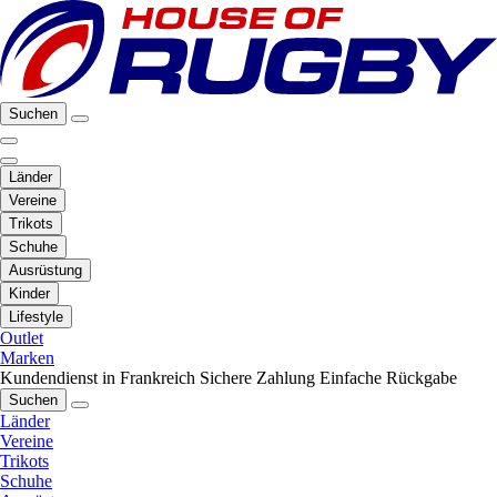
Suchen
Länder
Vereine
Trikots
Schuhe
Ausrüstung
Kinder
Lifestyle
Outlet
Marken
Kundendienst in Frankreich
Sichere Zahlung
Einfache Rückgabe
Suchen
Länder
Vereine
Trikots
Schuhe