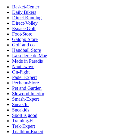
Basket-Center
Daily Bikers
Direct Running
Direct-Volley
Espace Golf
Foot-Store
Galopp-Store
Golf and co
Handball-Store
La sellerie de Maé
Made in Paradis
Nauti-wave
On-Fight
Padel-Expert
Pecheur-Store
Pet and Garden
Slowood Interior
Smash-Expert
Sneak'In
Sneakids
Sport is good
Training-Fit
Trek-Expert
Triathlon-Expert