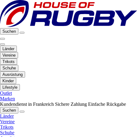
Suchen
Länder
Vereine
Trikots
Schuhe
Ausrüstung
Kinder
Lifestyle
Outlet
Marken
Kundendienst in Frankreich
Sichere Zahlung
Einfache Rückgabe
Suchen
Länder
Vereine
Trikots
Schuhe