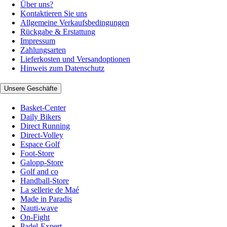
Über uns?
Kontaktieren Sie uns
Allgemeine Verkaufsbedingungen
Rückgabe & Erstattung
Impressum
Zahlungsarten
Lieferkosten und Versandoptionen
Hinweis zum Datenschutz
Unsere Geschäfte
Basket-Center
Daily Bikers
Direct Running
Direct-Volley
Espace Golf
Foot-Store
Galopp-Store
Golf and co
Handball-Store
La sellerie de Maé
Made in Paradis
Nauti-wave
On-Fight
Padel-Expert