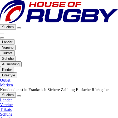
Suchen
Länder
Vereine
Trikots
Schuhe
Ausrüstung
Kinder
Lifestyle
Outlet
Marken
Kundendienst in Frankreich
Sichere Zahlung
Einfache Rückgabe
Suchen
Länder
Vereine
Trikots
Schuhe