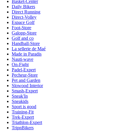
Basket-Center
Daily Bikers
Direct Running
Direct-Volley
Espace Golf
Foot-Store
Galopp-Store
Golf and co
Handball-Store
La sellerie de Maé
Made in Paradis
Nauti-wave
On-Fight
Padel-Expert
Pecheur-Store
Pet and Garden
Slowood Interior
Smash-Expert
Sneak'In
Sneakids
Sport is good
Training-Fit
Trek-Expert
Triathlon-Expert
TripnBikers