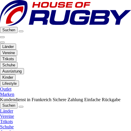
Suchen
Länder
Vereine
Trikots
Schuhe
Ausrüstung
Kinder
Lifestyle
Outlet
Marken
Kundendienst in Frankreich
Sichere Zahlung
Einfache Rückgabe
Suchen
Länder
Vereine
Trikots
Schuhe