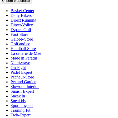
Unsere Geschäfte
Basket-Center
Daily Bikers
Direct Running
Direct-Volley
Espace Golf
Foot-Store
Galopp-Store
Golf and co
Handball-Store
La sellerie de Maé
Made in Paradis
Nauti-wave
On-Fight
Padel-Expert
Pecheur-Store
Pet and Garden
Slowood Interior
Smash-Expert
Sneak'In
Sneakids
Sport is good
Training-Fit
Trek-Expert