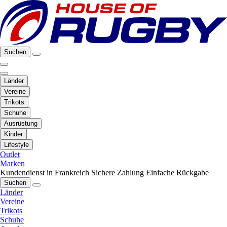
Suchen
Länder
Vereine
Trikots
Schuhe
Ausrüstung
Kinder
Lifestyle
Outlet
Marken
Kundendienst in Frankreich
Sichere Zahlung
Einfache Rückgabe
Suchen
Länder
Vereine
Trikots
Schuhe