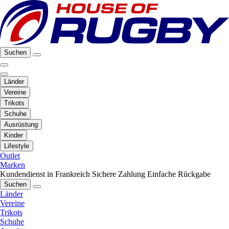
Suchen
Länder
Vereine
Trikots
Schuhe
Ausrüstung
Kinder
Lifestyle
Outlet
Marken
Kundendienst in Frankreich
Sichere Zahlung
Einfache Rückgabe
Suchen
Länder
Vereine
Trikots
Schuhe