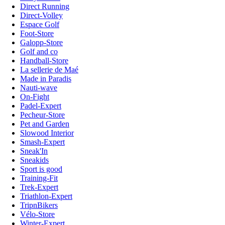
Direct Running
Direct-Volley
Espace Golf
Foot-Store
Galopp-Store
Golf and co
Handball-Store
La sellerie de Maé
Made in Paradis
Nauti-wave
On-Fight
Padel-Expert
Pecheur-Store
Pet and Garden
Slowood Interior
Smash-Expert
Sneak'In
Sneakids
Sport is good
Training-Fit
Trek-Expert
Triathlon-Expert
TripnBikers
Vélo-Store
Winter-Expert