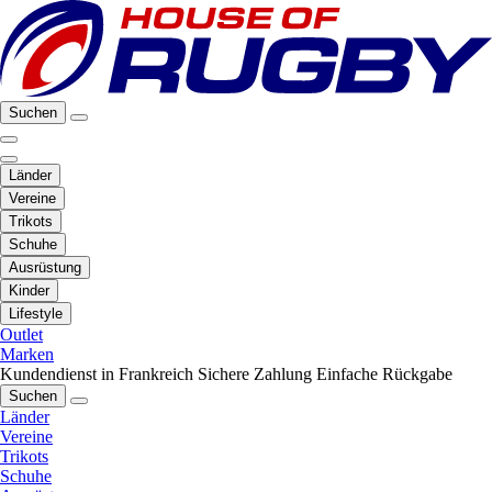
Suchen
Länder
Vereine
Trikots
Schuhe
Ausrüstung
Kinder
Lifestyle
Outlet
Marken
Kundendienst in Frankreich
Sichere Zahlung
Einfache Rückgabe
Suchen
Länder
Vereine
Trikots
Schuhe