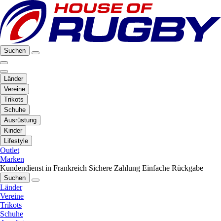
Suchen
Länder
Vereine
Trikots
Schuhe
Ausrüstung
Kinder
Lifestyle
Outlet
Marken
Kundendienst in Frankreich
Sichere Zahlung
Einfache Rückgabe
Suchen
Länder
Vereine
Trikots
Schuhe