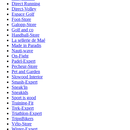
Direct Running
Direct-Volley
Espace Golf
Foot-Store
Galopp-Store
Golf and co
Handball-Store
La sellerie de Maé
Made in Paradis
Nauti-wave
On-Fight
Padel-Expert
Pecheur-Store
Pet and Garden
Slowood Interior
Smash-Expert
Sneak'In
Sneakids
Sport is good
Training-Fit
Trek-Expert
Triathlon-Expert
TripnBikers
Vélo-Store
Winter-Expert