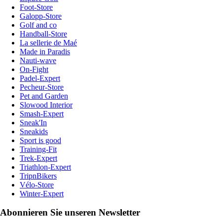
Foot-Store
Galopp-Store
Golf and co
Handball-Store
La sellerie de Maé
Made in Paradis
Nauti-wave
On-Fight
Padel-Expert
Pecheur-Store
Pet and Garden
Slowood Interior
Smash-Expert
Sneak'In
Sneakids
Sport is good
Training-Fit
Trek-Expert
Triathlon-Expert
TripnBikers
Vélo-Store
Winter-Expert
Abonnieren Sie unseren Newsletter