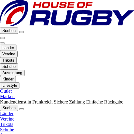
Suchen
Länder
Vereine
Trikots
Schuhe
Ausrüstung
Kinder
Lifestyle
Outlet
Marken
Kundendienst in Frankreich
Sichere Zahlung
Einfache Rückgabe
Suchen
Länder
Vereine
Trikots
Schuhe