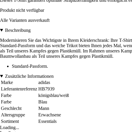
Dieses T-Shirt garantiert optimale Strapazierfähigkeit und ermöglicht e
Produkt nicht verfügbar
Alle Varianten ausverkauft
Beschreibung
Modernisieren Sie das Wichtigste in Ihrem Kleiderschrank: Ihre T-Shi
Standard-Passform und das weiche Trikot bieten Ihnen jedes Mal, wenn 
als Teil unseres Kampfes gegen Plastikmüll. Im Rahmen unseres Kampfe
Baumwollanbau als Teil unseres Kampfes gegen Plastikmüll.
Standard-Passform.
Zusätzliche Informationen
Marke
adidas
Lieferantenreferenz
HB7939
Farbe
königsblau/weiß
Farbe
Blau
Geschlecht
Mann
Altersgruppe
Erwachsene
Sortiment
Essentials
Loading...