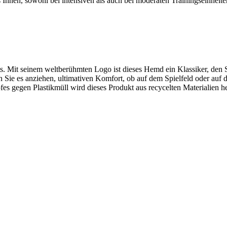
s Ihnen, sowohl bei intensiven als auch bei moderaten Trainingseinheiten
rts. Mit seinem weltberühmten Logo ist dieses Hemd ein Klassiker, den
Sie es anziehen, ultimativen Komfort, ob auf dem Spielfeld oder auf d
s gegen Plastikmüll wird dieses Produkt aus recycelten Materialien h